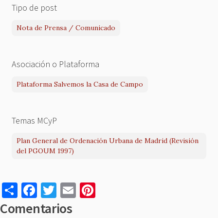
Tipo de post
Nota de Prensa / Comunicado
Asociación o Plataforma
Plataforma Salvemos la Casa de Campo
Temas MCyP
Plan General de Ordenación Urbana de Madrid (Revisión
del PGOUM 1997)
S
F
T
E
Pi
h
a
w
m
nt
Comentarios