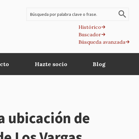
Buscar
Histórico
Buscador
B
Búsqueda avanzada
av
cto
Hazte socio
Blog
a ubicación de
 de Los Vargas