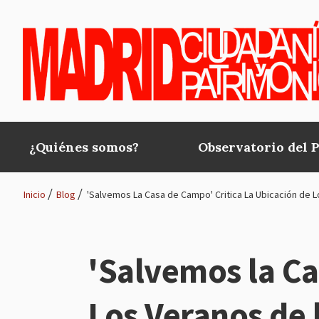
Pasar al contenido principal
¿Quiénes somos?
Observatorio del 
Main
navigation
Inicio
Blog
'Salvemos La Casa de Campo' Critica La Ubicación de Lo
Ruta
de
'Salvemos la Ca
navegación
Los Veranos de l