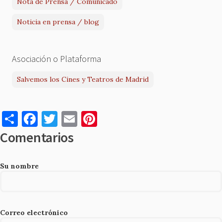
Nota de Prensa / Comunicado
Noticia en prensa / blog
Asociación o Plataforma
Salvemos los Cines y Teatros de Madrid
S
F
T
E
Pi
h
a
w
m
nt
Comentarios
ar
c
it
ai
er
e
e
te
l
es
Su nombre
b
r
t
o
o
Correo electrónico