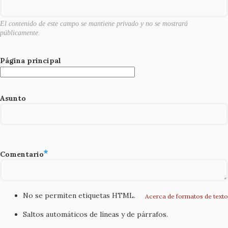
k
El contenido de este campo se mantiene privado y no se mostrará
públicamente.
Página principal
Asunto
Comentario
No se permiten etiquetas HTML.
Acerca de formatos de texto
Saltos automáticos de líneas y de párrafos.