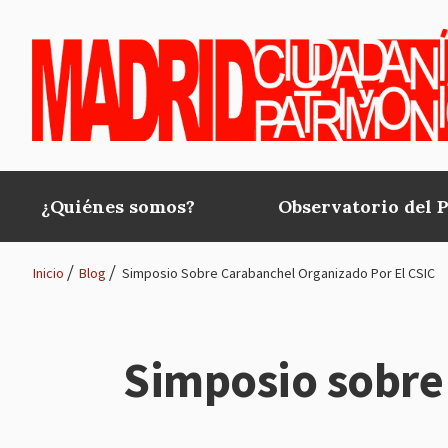
Pasar al contenido principal
¿Quiénes somos?
Observatorio del 
Main
navigation
Inicio
Blog
Simposio Sobre Carabanchel Organizado Por El CSIC
Ruta
de
Simposio sobre
navegación