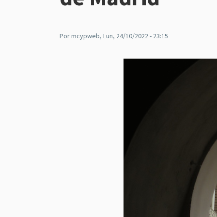
Por
mcypweb
, Lun, 24/10/2022 - 23:15