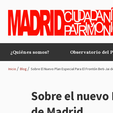
Pasar al contenido principal
¿Quiénes somos?
Observatorio del 
Main
navigation
Inicio
Blog
Sobre El Nuevo Plan Especial Para El Frontón Beti-Jai 
Ruta
de
Sobre el nuevo 
navegación
de Madrid