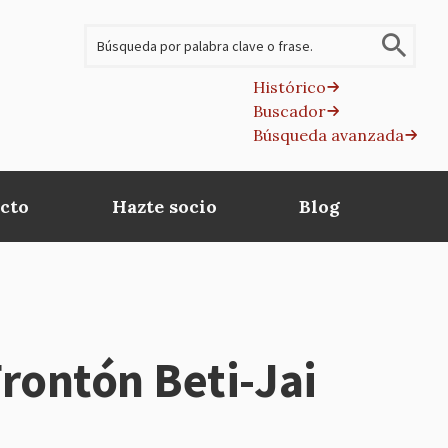
Buscar
Histórico
Buscador
B
Búsqueda avanzada
av
cto
Hazte socio
Blog
Frontón Beti-Jai