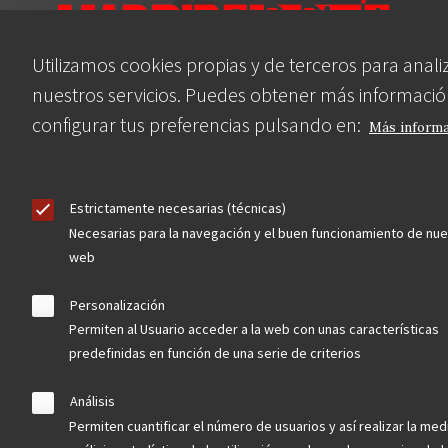
Utilizamos cookies propias y de terceros para anali
nuestros servicios. Puedes obtener más informació
Asociación en defensa del Patrimonio
configurar tus preferencias pulsando en:
Más inform
Histórico, Artístico, Cultural, Social y
Natural de la Comunidad de Madrid
Estrictamente necesarias (técnicas)
Necesarias para la navegación y el buen funcionamiento de nue
web
blog
Personalización
Menu
observatorio del patrimonio
Permiten al Usuario acceder a la web con unas características
Footer
convocatorias
predefinidas en función de una serie de criterios
Análisis
buscador avanzado
Permiten cuantificar el número de usuarios y así realizar la med