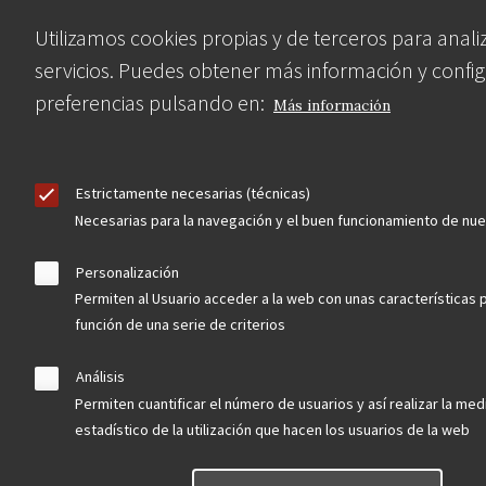
Footer
convocatorias
Utilizamos cookies propias y de terceros para anali
servicios. Puedes obtener más información y config
preferencias pulsando en:
Más información
buscador avanzado
Nuestras redes
Estrictamente necesarias (técnicas)
Necesarias para la navegación y el buen funcionamiento de nu
Personalización
Permiten al Usuario acceder a la web con unas características 
función de una serie de criterios
Análisis
Permiten cuantificar el número de usuarios y así realizar la medi
Contacta
estadístico de la utilización que hacen los usuarios de la web