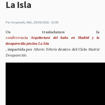
La Isla
Por
mcypweb
, Mié, 29/04/2026 - 23:00
Os trasladamos la
conferencia
Arquitectura del baño en Madrid y la
desaparecida piscina La Isla
, impartida por
dentro del Ciclo
Alberto Tellería
Madrid
.
Desaparecido