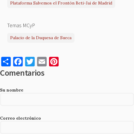
Plataforma Salvemos el Frontón Beti-Jai de Madrid
Temas MCyP
Palacio de la Duquesa de Sueca
S
F
T
E
Pi
h
a
w
m
nt
Comentarios
ar
c
it
ai
er
e
e
te
l
es
Su nombre
b
r
t
o
o
Correo electrónico
k