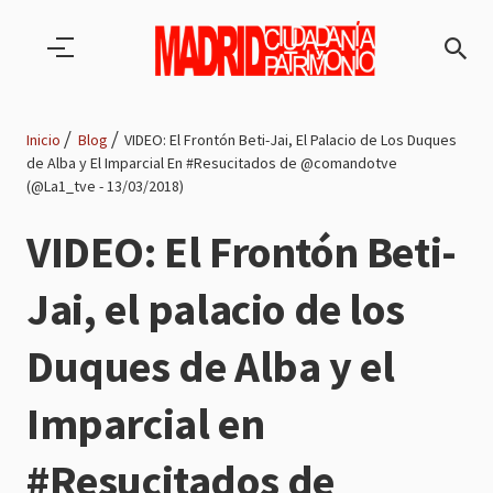
Pasar al contenido principal
Inicio
Blog
VIDEO: El Frontón Beti-Jai, El Palacio de Los Duques
de Alba y El Imparcial En #Resucitados de @comandotve
Ruta
(@La1_tve - 13/03/2018)
de
VIDEO: El Frontón Beti-
navegación
Jai, el palacio de los
Duques de Alba y el
Imparcial en
#Resucitados de