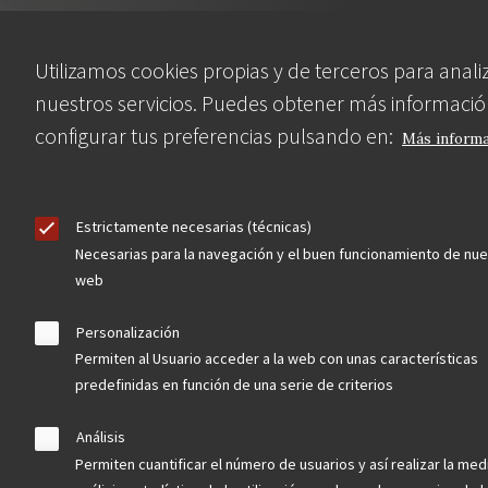
Utilizamos cookies propias y de terceros para anali
nuestros servicios. Puedes obtener más informació
configurar tus preferencias pulsando en:
Más inform
Estrictamente necesarias (técnicas)
Necesarias para la navegación y el buen funcionamiento de nue
Asociación en defensa del Patrimonio
web
Histórico, Artístico, Cultural, Social y
Natural de la Comunidad de Madrid
Personalización
Permiten al Usuario acceder a la web con unas características
predefinidas en función de una serie de criterios
Análisis
blog
Permiten cuantificar el número de usuarios y así realizar la med
Menu
observatorio del patrimonio