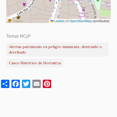
Leaflet
|
©
OpenStreetMap
contributors
Temas MCyP
Alertas patrimonio en peligro inminente, destruido o
derribado
Casco Histórico de Hortaleza
S
F
T
E
Pi
h
a
w
m
nt
ar
c
it
ai
er
e
e
te
l
es
b
r
t