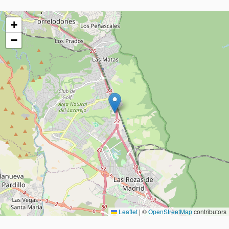
+
−
Leaflet
|
©
OpenStreetMap
contributors