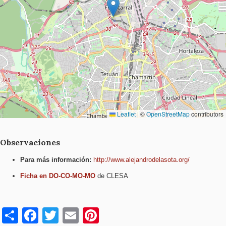
Leaflet
|
©
OpenStreetMap
contributors
Observaciones
Para más información:
http://www.alejandrodelasota.
org/
Ficha en DO-CO-MO-MO
de CLESA
S
F
T
E
Pi