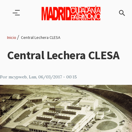
Pasar al contenido principal
Inicio
Central Lechera CLESA
Ruta
Central Lechera CLESA
de
navegación
Por
mcypweb
, Lun, 06/03/2017 - 00:15