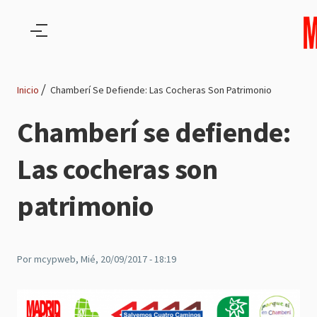
Pasar al contenido principal
Inicio
Chamberí Se Defiende: Las Cocheras Son Patrimonio
Ruta
Chamberí se defiende:
de
Las cocheras son
navegación
patrimonio
Por
mcypweb
, Mié, 20/09/2017 - 18:19