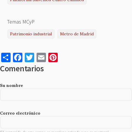
Temas MCyP
Patrimonio industrial
Metro de Madrid
S
F
T
E
Pi
h
a
w
m
nt
Comentarios
ar
c
it
ai
er
e
e
te
l
es
Su nombre
b
r
t
o
o
Correo electrónico
k