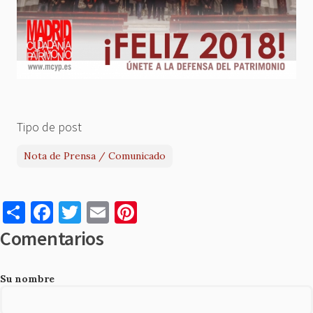
Tipo de post
Nota de Prensa / Comunicado
S
F
T
E
Pi
h
a
w
m
nt
Comentarios
ar
c
it
ai
er
e
e
te
l
es
Su nombre
b
r
t