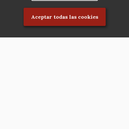
Rechazar el consentimiento
Aceptar todas las cookies
Asociación en defensa del Patrimonio
Histórico, Artístico, Cultural, Social y
Natural de la Comunidad de Madrid