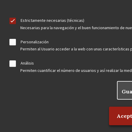
Estrictamente necesarias (técnicas)
Necesarias para la navegación y el buen funcionamiento de nu
Personalización
Permiten al Usuario acceder a la web con unas características p
Análisis
Permiten cuantificar el número de usuarios y así realizar la medi
Gua
Rechaz
Acept