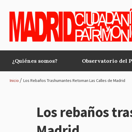
Pasar al contenido principal
¿Quiénes somos?
Observatorio del 
Main
navigation
Inicio
Los Rebaños Trashumantes Retoman Las Calles de Madrid
Ruta
de
Los rebaños tra
navegación
Madrid