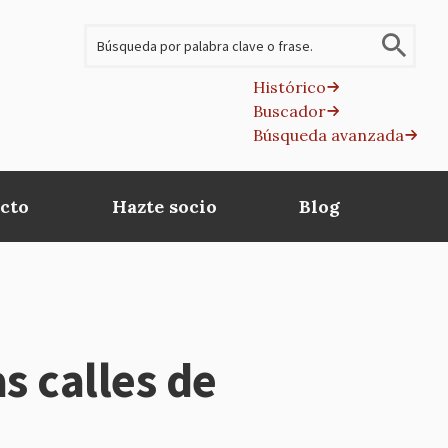
Buscar
Histórico
Buscador
B
Búsqueda avanzada
av
cto
Hazte socio
Blog
s calles de