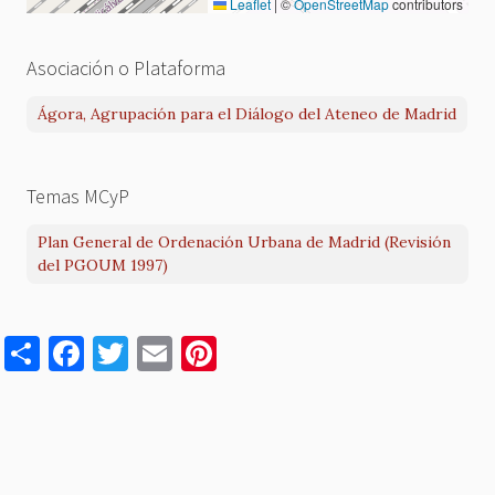
Leaflet
|
©
OpenStreetMap
contributors
Asociación o Plataforma
Ágora, Agrupación para el Diálogo del Ateneo de Madrid
Temas MCyP
Plan General de Ordenación Urbana de Madrid (Revisión
del PGOUM 1997)
S
F
T
E
Pi
h
a
w
m
nt
ar
c
it
ai
er
e
e
te
l
es
b
r
t