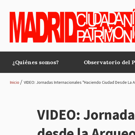
Pasar al contenido principal
¿Quiénes somos?
Observatorio del 
Main
navigation
Inicio
VIDEO: Jornadas Internacionales "Haciendo Ciudad Desde La 
Ruta
de
VIDEO: Jornada
navegación
desde la Arque