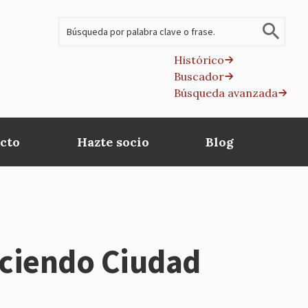
Buscar
Histórico
Buscador
B
Búsqueda avanzada
av
cto
Hazte socio
Blog
aciendo Ciudad