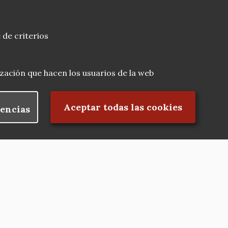
 de criterios
lización que hacen los usuarios de la web
Rechazar el consentimiento
Aceptar todas las cookies
encias
Nuestras redes