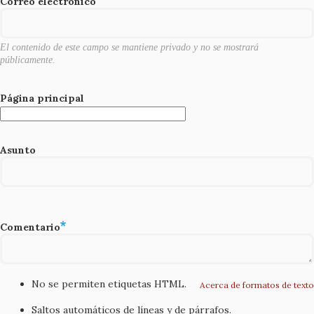
o
Correo electrónico
k
El contenido de este campo se mantiene privado y no se mostrará
públicamente.
Página principal
Asunto
Comentario
No se permiten etiquetas HTML.
Acerca de formatos de texto
Saltos automáticos de líneas y de párrafos.