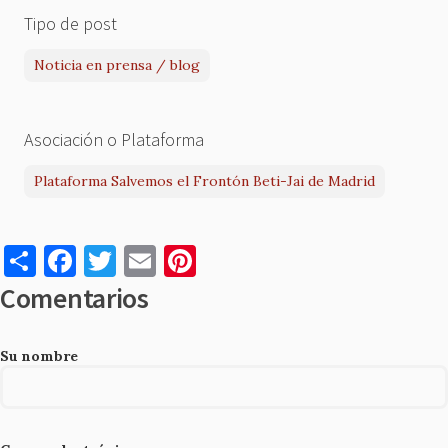
Tipo de post
Noticia en prensa / blog
Asociación o Plataforma
Plataforma Salvemos el Frontón Beti-Jai de Madrid
S
F
T
E
Pi
h
a
w
m
nt
Comentarios
ar
c
it
ai
er
e
e
te
l
es
Su nombre
b
r
t
o