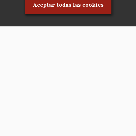
Aceptar todas las cookies
Asociación en defensa del Patrimonio
Histórico, Artístico, Cultural, Social y
Natural de la Comunidad de Madrid