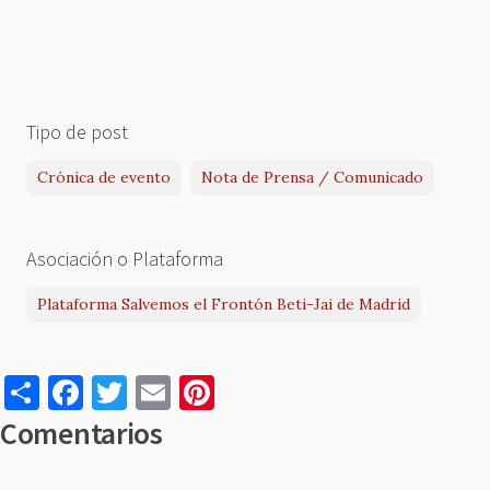
Tipo de post
Crónica de evento
Nota de Prensa / Comunicado
Asociación o Plataforma
Plataforma Salvemos el Frontón Beti-Jai de Madrid
S
F
T
E
Pi
h
a
w
m
nt
Comentarios
ar
c
it
ai
er