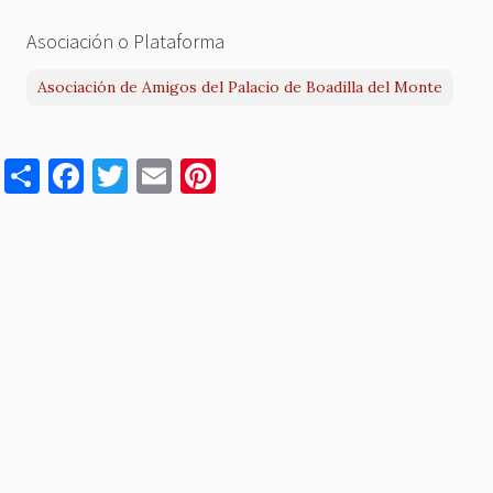
Asociación o Plataforma
Asociación de Amigos del Palacio de Boadilla del Monte
S
F
T
E
Pi
h
a
w
m
nt
ar
c
it
ai
er
e
e
te
l
es
b
r
t
o
o
k