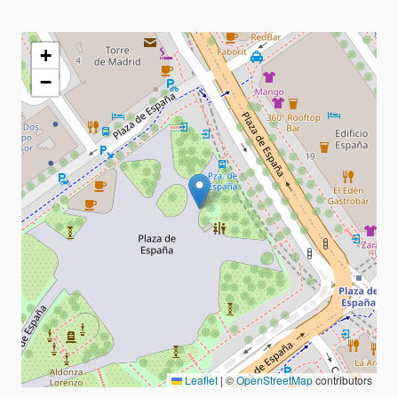
+
−
Leaflet
|
©
OpenStreetMap
contributors