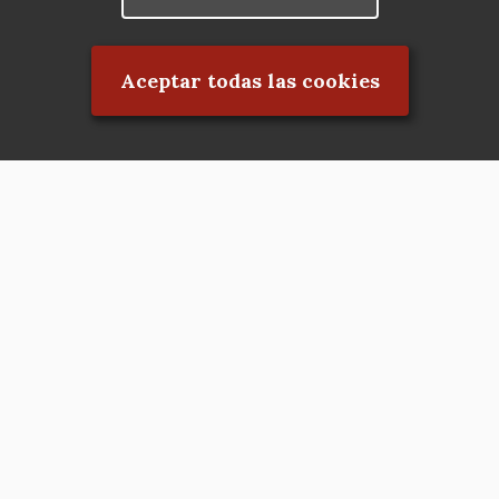
Rechazar el consentimiento
Aceptar todas las cookies
Asociación en defensa del Patrimonio
Histórico, Artístico, Cultural, Social y
Natural de la Comunidad de Madrid