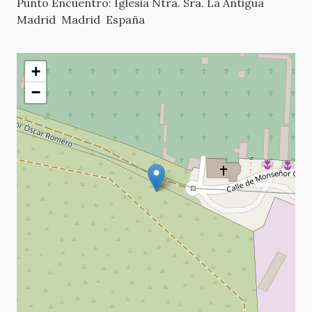
Punto Encuentro: Iglesia Ntra. Sra. La Antigua
Madrid
Madrid
España
+
−