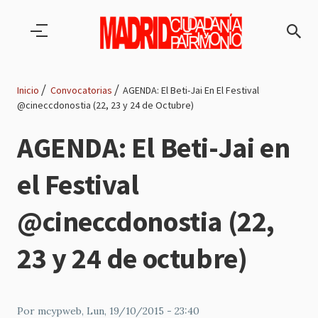
Pasar al contenido principal
Inicio
Convocatorias
AGENDA: El Beti-Jai En El Festival
@cineccdonostia (22, 23 y 24 de Octubre)
Ruta
AGENDA: El Beti-Jai en
de
el Festival
navegación
@cineccdonostia (22,
23 y 24 de octubre)
Por
mcypweb
, Lun, 19/10/2015 - 23:40