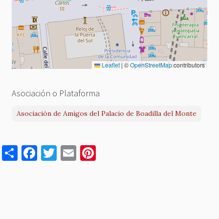
Leaflet
|
©
OpenStreetMap
contributors
Asociación o Plataforma
Asociación de Amigos del Palacio de Boadilla del Monte
S
F
T
E
Pi
h
a
w
m
nt
ar
c
it
ai
er
e
e
te
l
es
b
r
t