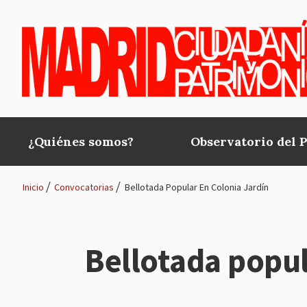
Pasar al contenido principal
¿Quiénes somos?
Observatorio del 
Main
navigation
Inicio
Convocatorias
Bellotada Popular En Colonia Jardín
Ruta
de
Bellotada popul
navegación