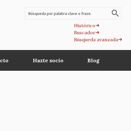
Buscar
Histórico
Buscador
B
Búsqueda avanzada
av
cto
Hazte socio
Blog