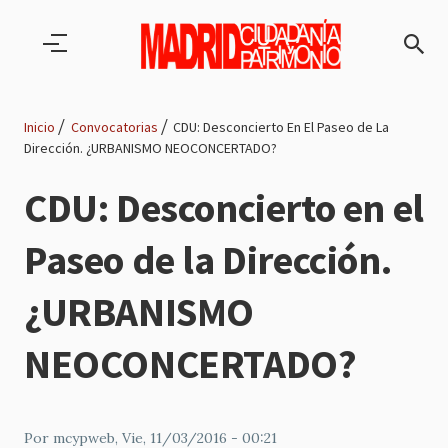
Pasar al contenido principal
Inicio
Convocatorias
CDU: Desconcierto En El Paseo de La
Dirección. ¿URBANISMO NEOCONCERTADO?
Ruta
CDU: Desconcierto en el
de
Paseo de la Dirección.
navegación
¿URBANISMO
NEOCONCERTADO?
Por
mcypweb
, Vie, 11/03/2016 - 00:21