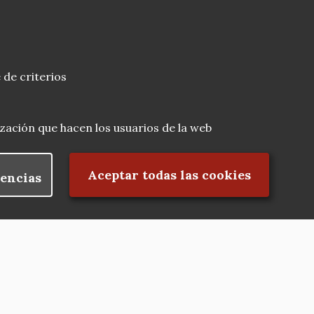
 de criterios
lización que hacen los usuarios de la web
Rechazar el consentimiento
Aceptar todas las cookies
encias
Nuestras redes