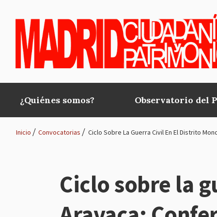
Pasar al contenido principal
¿Quiénes somos?
Observatorio del 
Main
navigation
Inicio
Convocatorias
Ciclo Sobre La Guerra Civil En El Distrito Mo
Ruta
de
Ciclo sobre la g
navegación
Aravaca: Confer