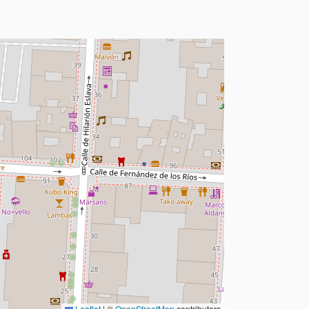
Leaflet
|
©
OpenStreetMap
contributors