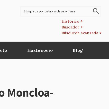
Buscar
Histórico
Buscador
B
Búsqueda avanzada
av
cto
Hazte socio
Blog
ito Moncloa-