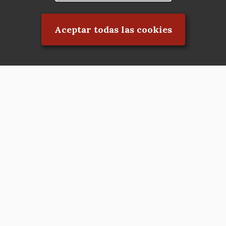
Rechazar el consentimiento
Aceptar todas las cookies
Asociación en defensa del Patrimonio
Histórico, Artístico, Cultural, Social y
Natural de la Comunidad de Madrid