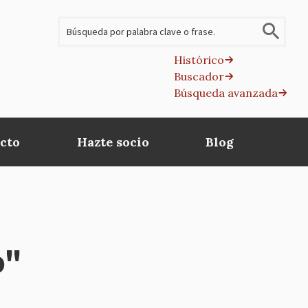
Buscar
Histórico
Buscador
B
Búsqueda avanzada
av
cto
Hazte socio
Blog
o"