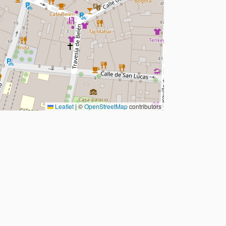
Leaflet
|
©
OpenStreetMap
contributors