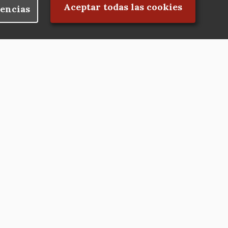
Rechazar el consentimiento
Aceptar todas las cookies
encias
Nuestras redes
Hazte socio