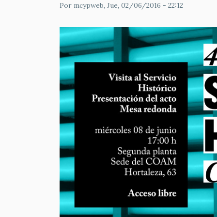
Por
mcypweb
, Jue, 02/06/2016 - 22:12