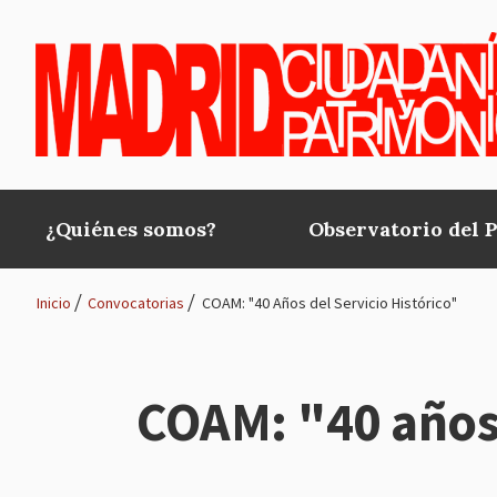
Pasar al contenido principal
¿Quiénes somos?
Observatorio del 
Main
navigation
Inicio
Convocatorias
COAM: "40 Años del Servicio Histórico"
Ruta
de
COAM: "40 años 
navegación