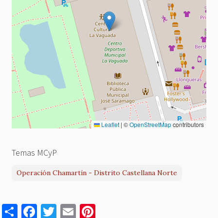
Leaflet
|
©
OpenStreetMap
contributors
Temas MCyP
Operación Chamartín - Distrito Castellana Norte
S
F
T
E
Pi