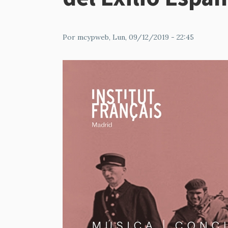
Por
mcypweb
, Lun, 09/12/2019 - 22:45