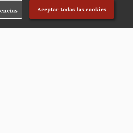
Rechazar el consentimiento
Aceptar todas las cookies
encias
Nuestras redes
Hazte socio