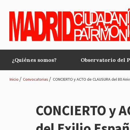
Pasar al contenido principal
¿Quiénes somos?
Observatorio del 
Main
navigation
Inicio
Convocatorias
CONCIERTO y ACTO de CLAUSURA del 80 Aniver
Ruta
de
CONCIERTO y AC
navegación
del Exilio Españ