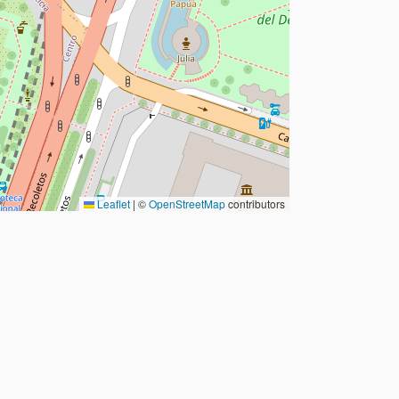
Leaflet
|
©
OpenStreetMap
contributors