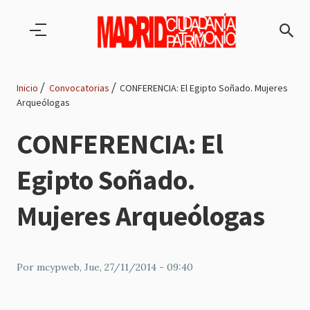
Pasar al contenido principal
Inicio
Convocatorias
CONFERENCIA: El Egipto Soñado. Mujeres
Arqueólogas
Ruta
CONFERENCIA: El
de
Egipto Soñado.
navegación
Mujeres Arqueólogas
Por
mcypweb
, Jue, 27/11/2014 - 09:40