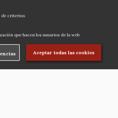
 de criterios
lización que hacen los usuarios de la web
Rechazar el consentimiento
Aceptar todas las cookies
encias
Nuestras redes