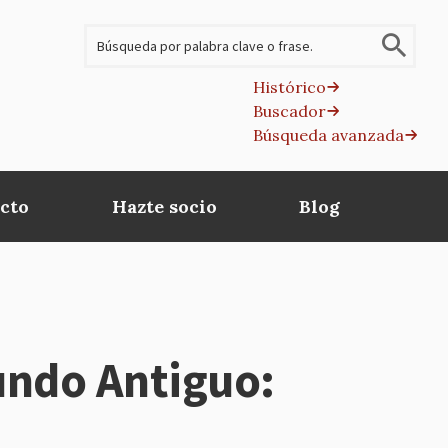
Buscar
Histórico
Buscador
B
Búsqueda avanzada
av
cto
Hazte socio
Blog
undo Antiguo: