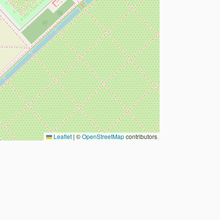
Leaflet
|
©
OpenStreetMap
contributors