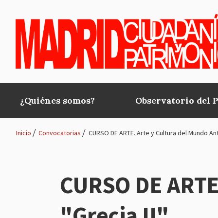
Pasar al contenido principal
¿Quiénes somos?
Observatorio del 
Main
navigation
Inicio
Convocatorias
CURSO DE ARTE. Arte y Cultura del Mundo Anti
Ruta
de
CURSO DE ARTE.
navegación
"Grecia II"