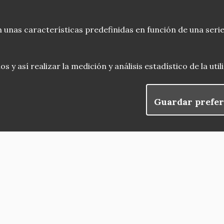
 unas características predefinidas en función de una serie
 y así realizar la medición y análisis estadístico de la uti
Guardar prefer
blog
Menu
observatorio del patrimonio
convocatorias
Footer