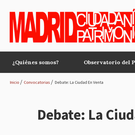
Pasar al contenido principal
¿Quiénes somos?
Observatorio del 
Main
navigation
Inicio
Convocatorias
Debate: La Ciudad En Venta
Ruta
de
Debate: La Ciud
navegación