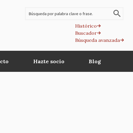
Buscar
Histórico
Buscador
B
Búsqueda avanzada
av
cto
Hazte socio
Blog