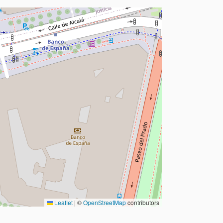
Leaflet
|
©
OpenStreetMap
contributors