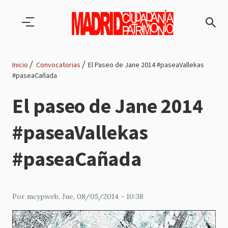
Pasar al contenido principal
Inicio
Convocatorias
El Paseo de Jane 2014 #paseaVallekas
#paseaCañada
Ruta
El paseo de Jane 2014
de
#paseaVallekas
navegación
#paseaCañada
Por
mcypweb
, Jue, 08/05/2014 - 10:38