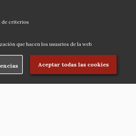
 de criterios
lización que hacen los usuarios de la web
Rechazar el consentimiento
Aceptar todas las cookies
encias
Nuestras redes