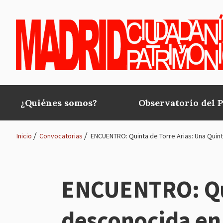
Pasar al contenido principal
¿Quiénes somos?
Observatorio del 
Main
navigation
Inicio
Convocatorias
ENCUENTRO: Quinta de Torre Arias: Una Quint
Ruta
de
ENCUENTRO: Qui
navegación
desconocida en 