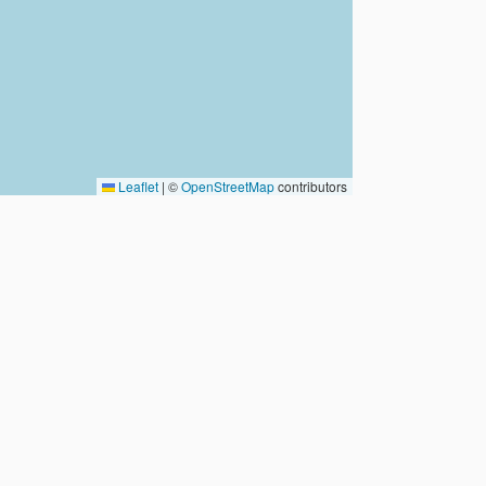
Leaflet
|
©
OpenStreetMap
contributors