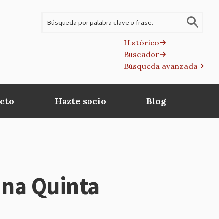
Buscar
Histórico
Buscador
B
Búsqueda avanzada
av
cto
Hazte socio
Blog
Una Quinta