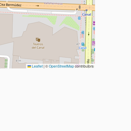
Leaflet
|
©
OpenStreetMap
contributors