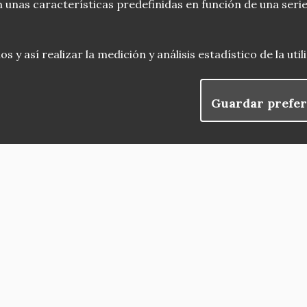
 unas características predefinidas en función de una serie
 y así realizar la medición y análisis estadístico de la uti
Guardar prefer
blog
Menu
observatorio del patrimonio
convocatorias
Footer