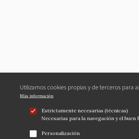
ar
c
it
ai
er
e
e
te
l
es
b
r
t
o
o
k
Utilizamos cookies propias y de terceros para 
Más información
Estrictamente necesarias (técnicas)
Necesarias para la navegación y el buen
Personalización