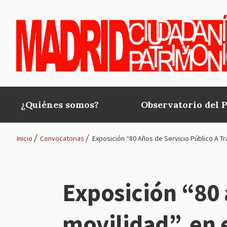
Pasar al contenido principal
¿Quiénes somos?
Observatorio del 
Main
navigation
Inicio
Convocatorias
Exposición “80 Años de Servicio Público A Tr
Ruta
de
Exposición “80 
navegación
movilidad”, en 