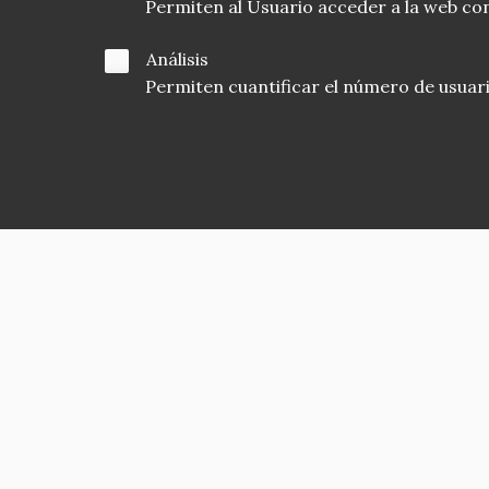
Permiten al Usuario acceder a la web con
Análisis
Permiten cuantificar el número de usuarios
Asociación en defensa del Patrimonio
Histórico, Artístico, Cultural, Social y