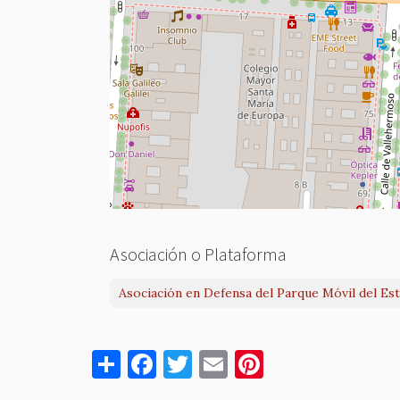
Asociación o Plataforma
Asociación en Defensa del Parque Móvil del Es
S
F
T
E
Pi
h
a
w
m
nt