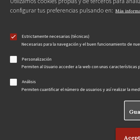
Utilizamos cookies propias y de terceros para anal
configurar tus preferencias pulsando en:
Más inform
Estrictamente necesarias (técnicas)
Necesarias para la navegación y el buen funcionamiento de nu
Personalización
Permiten al Usuario acceder a la web con unas características p
Análisis
Permiten cuantificar el número de usuarios y así realizar la medi
Gua
Rechaz
Acept