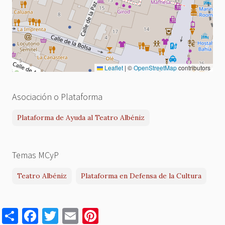
Leaflet
|
©
OpenStreetMap
contributors
Asociación o Plataforma
Plataforma de Ayuda al Teatro Albéniz
Temas MCyP
Teatro Albéniz
Plataforma en Defensa de la Cultura
S
F
T
E
Pi