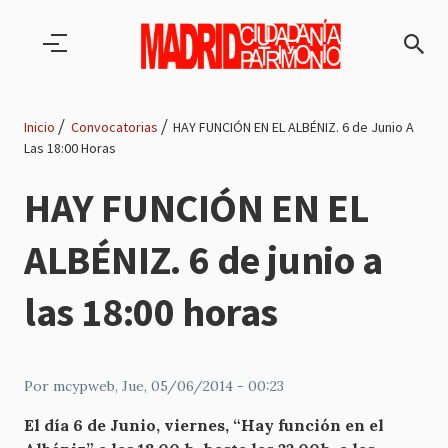
Pasar al contenido principal
Inicio
Convocatorias
HAY FUNCIÓN EN EL ALBÉNIZ. 6 de Junio A
Las 18:00 Horas
Ruta
HAY FUNCIÓN EN EL
de
ALBÉNIZ. 6 de junio a
navegación
las 18:00 horas
Por
mcypweb
, Jue, 05/06/2014 - 00:23
El día 6 de Junio, viernes, “Hay función en el