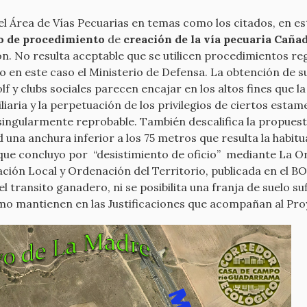
 Área de Vías Pecuarias en temas como los citados, en es
to de procedimiento
de
creación de la vía pecuaria Caña
n. No resulta aceptable que se utilicen procedimientos reg
o en este caso el Ministerio de Defensa. La obtención de
olf y clubs sociales parecen encajar en los altos fines que 
aria y la perpetuación de los privilegios de ciertos estam
 singularmente reprobable. También descalifica la propuest
 una anchura inferior a los 75 metros que resulta la habitu
n que concluyo por “desistimiento de oficio” mediante La O
ión Local y Ordenación del Territorio, publicada en el B
l transito ganadero, ni se posibilita una franja de suelo s
como mantienen en las Justificaciones que acompañan al Pr