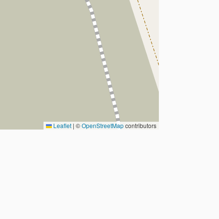
Leaflet
|
©
OpenStreetMap
contributors