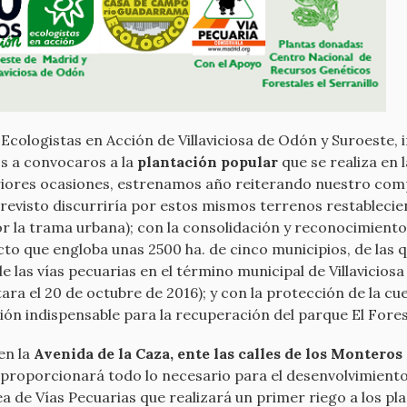
Ecologistas en Acción de Villaviciosa de Odón y Suroeste,
s a convocaros a la
plantación popular
que se realiza en 
eriores ocasiones, estrenamos año reiterando nuestro com
revisto discurriría por estos mismos terrenos restablecie
por la trama urbana); con la consolidación y reconocimient
o que engloba unas 2500 ha. de cinco municipios, de las q
 las vías pecuarias en el término municipal de Villaviciosa d
itara el 20 de octubre de 2016); y con la protección de la 
ón indispensable para la recuperación del parque El Forest
 en la
Avenida de la Caza, ente las calles de los Monteros
 proporcionará todo lo necesario para el desenvolvimiento
a de Vías Pecuarias que realizará un primer riego a los pl