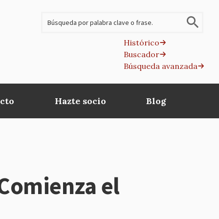
Buscar
Histórico
Buscador
B
Búsqueda avanzada
av
cto
Hazte socio
Blog
 Comienza el