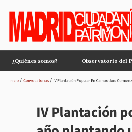
Pasar al contenido principal
¿Quiénes somos?
Observatorio del 
Main
navigation
Inicio
Convocatorias
IV Plantación Popular En Campodón: Comienz
Ruta
de
IV Plantación 
navegación
año plantando 