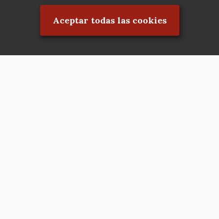
Aceptar todas las cookies
Asociación en defensa del Patrimonio
Histórico, Artístico, Cultural, Social y
Natural de la Comunidad de Madrid