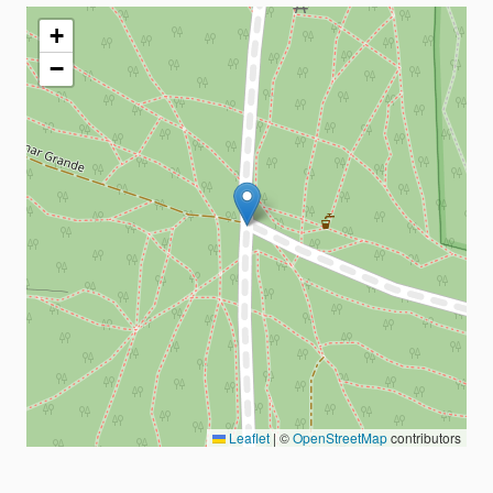
+
−
Leaflet
|
©
OpenStreetMap
contributors