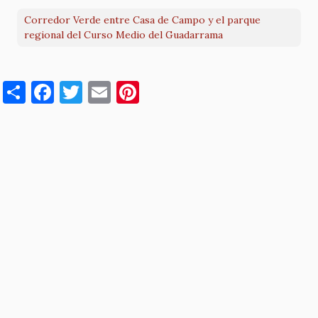
Corredor Verde entre Casa de Campo y el parque
regional del Curso Medio del Guadarrama
S
F
T
E
Pi
h
a
w
m
nt
ar
c
it
ai
er
e
e
te
l
es
b
r
t
o
o
k