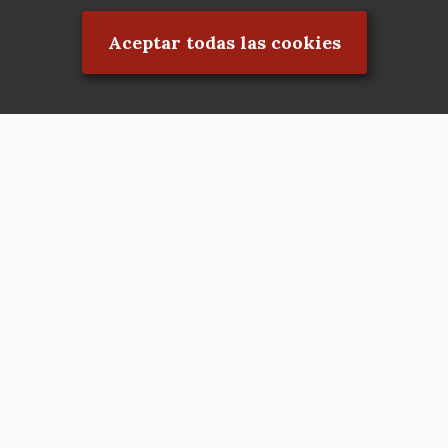
Aceptar todas las cookies
Asociación en defensa del Patrimonio
Histórico, Artístico, Cultural, Social y
Natural de la Comunidad de Madrid