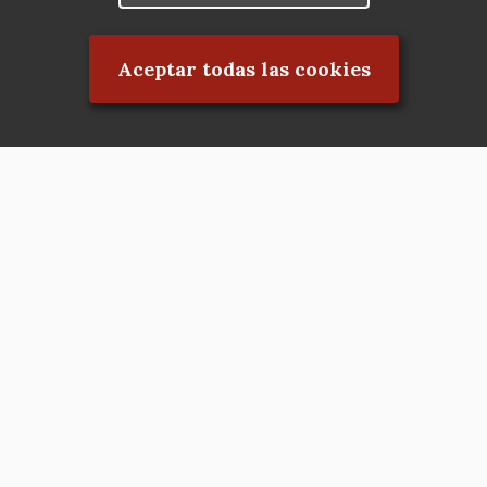
Rechazar el consentimiento
Aceptar todas las cookies
Asociación en defensa del Patrimonio
Histórico, Artístico, Cultural, Social y
Natural de la Comunidad de Madrid