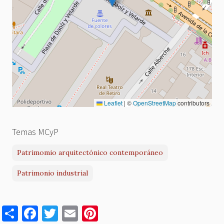
Leaflet
|
©
OpenStreetMap
contributors
Temas MCyP
Patrimomio arquitectónico contemporáneo
Patrimonio industrial
S
F
T
E
Pi