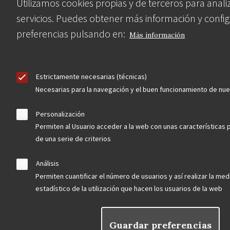
Utilizamos cookies propias y de terceros para anali
servicios. Puedes obtener más información y config
Contacta
preferencias pulsando en:
Más información
Hazte socio
Estrictamente necesarias (técnicas)
Necesarias para la navegación y el buen funcionamiento de nu
Personalización
Permiten al Usuario acceder a la web con unas características 
Aviso Legal
Política de privacidad
Política de Cookies
de una serie de criterios
Menú
Análisis
legal
Permiten cuantificar el número de usuarios y así realizar la medi
estadístico de la utilización que hacen los usuarios de la web
Guardar preferencias