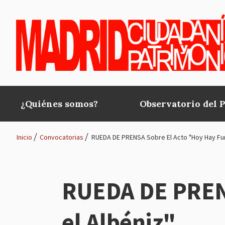
Pasar al contenido principal
¿Quiénes somos?
Observatorio del 
Main
navigation
Inicio
Convocatorias
RUEDA DE PRENSA Sobre El Acto "Hoy Hay Func
Ruta
de
RUEDA DE PRENS
navegación
el Albéniz"