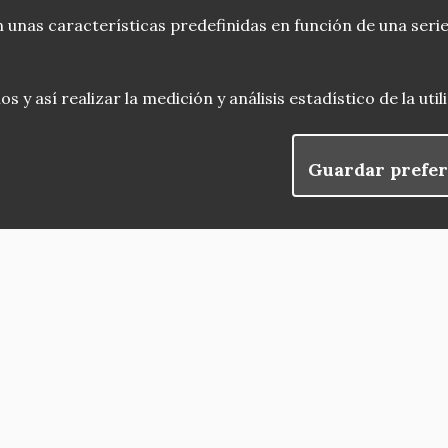
 unas características predefinidas en función de una serie
 y así realizar la medición y análisis estadístico de la uti
Guardar prefer
blog
Menu
observatorio del patrimonio
convocatorias
Footer