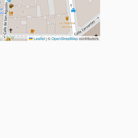
Leaflet
|
©
OpenStreetMap
contributors