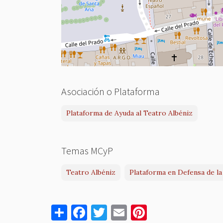
Asociación o Plataforma
Plataforma de Ayuda al Teatro Albéniz
Temas MCyP
Teatro Albéniz
Plataforma en Defensa de la
S
F
T
E
Pi