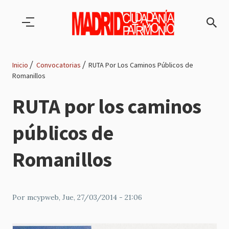
Pasar al contenido principal
Inicio
Convocatorias
RUTA Por Los Caminos Públicos de
Romanillos
Ruta
RUTA por los caminos
de
públicos de
navegación
Romanillos
Por
mcypweb
, Jue, 27/03/2014 - 21:06