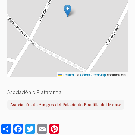
Leaflet
|
©
OpenStreetMap
contributors
Asociación o Plataforma
Asociación de Amigos del Palacio de Boadilla del Monte
S
F
T
E
Pi