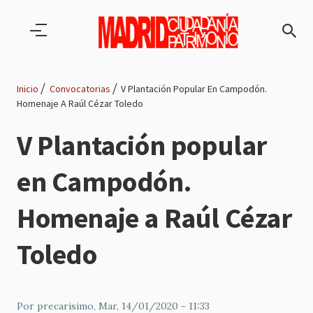
Pasar al contenido principal
Inicio
Convocatorias
V Plantación Popular En Campodón.
Homenaje A Raúl Cézar Toledo
Ruta
V Plantación popular
de
en Campodón.
navegación
Homenaje a Raúl Cézar
Toledo
Por
precarisimo
, Mar, 14/01/2020 - 11:33