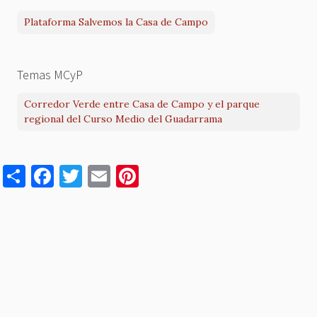
Plataforma Salvemos la Casa de Campo
Temas MCyP
Corredor Verde entre Casa de Campo y el parque
regional del Curso Medio del Guadarrama
S
F
T
E
Pi
h
a
w
m
nt
ar
c
it
ai
er
e
e
te
l
es
b
r
t
o
o