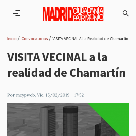
Pasar al contenido principal
Inicio
Convocatorias
VISITA VECINAL A La Realidad de Chamartín
Ruta
VISITA VECINAL a la
de
realidad de Chamartín
navegación
Por
mcypweb
, Vie, 15/02/2019 - 17:52