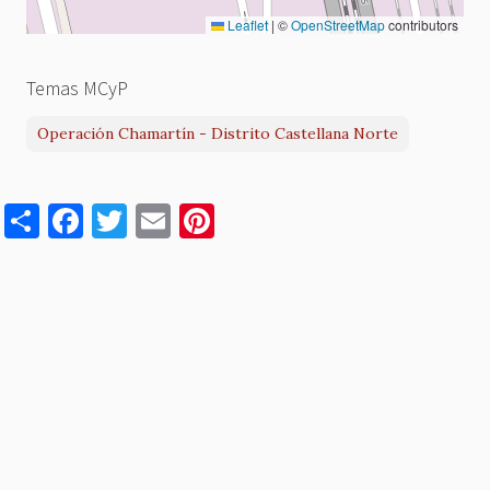
Leaflet
|
©
OpenStreetMap
contributors
Temas MCyP
Operación Chamartín - Distrito Castellana Norte
S
F
T
E
Pi
h
a
w
m
nt
ar
c
it
ai
er
e
e
te
l
es
b
r
t
o
o
k